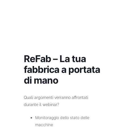
Salta
al
contenuto
ReFab – La tua
fabbrica a portata
di mano
Quali argomenti verranno affrontati
durante il webinar?
Monitoraggio dello stato delle
macchine